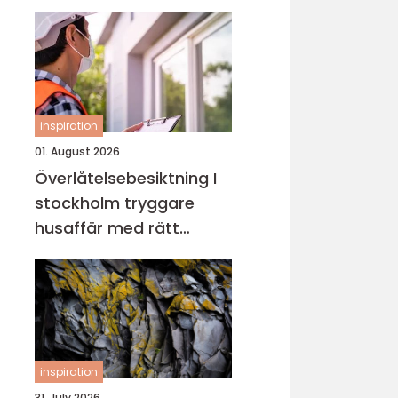
riktigt
inspiration
01. August 2026
Överlåtelsebesiktning I
stockholm tryggare
husaffär med rätt
kunskap
inspiration
31. July 2026