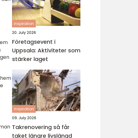
inspiration
20. July 2026
Företagsevent i
 hem
m
Uppsala: Aktiviteter som
agen
stärker laget
t hem
de
inspiration
09. July 2026
r man
Takrenovering så får
taket längre livslängd