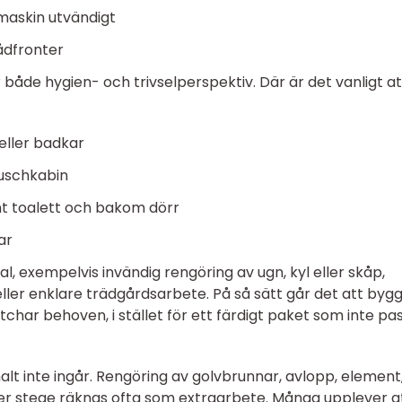
kmaskin utvändigt
ådfronter
 både hygien- och trivselperspektiv. Där är det vanligt at
eller badkar
duschkabin
nt toalett och bakom dörr
ar
l, exempelvis invändig rengöring av ugn, kyl eller skåp,
eller enklare trädgårdsarbete. På så sätt går det att byg
char behoven, i stället för ett färdigt paket som inte pa
lt inte ingår. Rengöring av golvbrunnar, avlopp, element
ver stege räknas ofta som extraarbete. Många upplever a