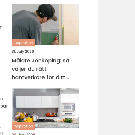
t
inspiration
31. July 2026
Målare Jönköping: så
väljer du rätt
hantverkare för ditt
projekt
ga
ssar
,
inspiration
tt
30. July 2026