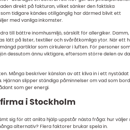
aden direkt på fakturan, vilket sänker den faktiska
som tidigare kändes otillgänglig har därmed blivit ett
miljer med vanliga inkomster.
a till bättre inomhusmiljö, särskilt för allergiker. Damm,
s lätt på lister, textilier och svåråtkomliga ytor. När ett
ängd partiklar som cirkulerar i luften. För personer so
jön dessutom ännu viktigare, eftersom större delen av d
ten. Många beskriver känslan av att kliva in i ett nystäda
na. Hjärnan slipper ständiga påminnelser om vad som bor
sådant som ger energi.
dfirma i Stockholm
tämt sig för att anlita hjälp uppstår nästa fråga: hur välje
ånga alternativ? Flera faktorer brukar spela in.