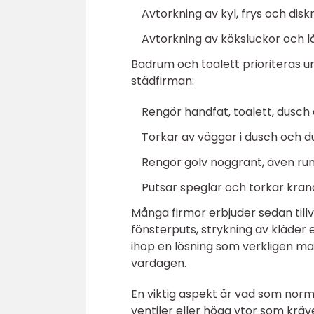
Avtorkning av kyl, frys och dis
Avtorkning av köksluckor och l
Badrum och toalett prioriteras ur
städfirman:
Rengör handfat, toalett, dusch 
Torkar av väggar i dusch och 
Rengör golv noggrant, även ru
Putsar speglar och torkar kran
Många firmor erbjuder sedan tillva
fönsterputs, strykning av kläder 
ihop en lösning som verkligen mat
vardagen.
En viktig aspekt är vad som norma
ventiler eller höga ytor som krä