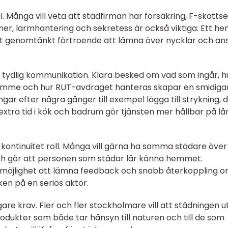
l. Många vill veta att städfirman har försäkring, F-skatts
ner, larmhantering och sekretess är också viktiga. Ett he
ett genomtänkt förtroende att lämna över nycklar och an
tydlig kommunikation. Klara besked om vad som ingår, h
r timme och hur RUT-avdraget hanteras skapar en smidiga
ingar efter några gånger till exempel lägga till strykning, 
l extra tid i kök och badrum gör tjänsten mer hållbar på lå
 kontinuitet roll. Många vill gärna ha samma städare över 
ch gör att personen som städar lär känna hemmet.
, möjlighet att lämna feedback och snabb återkoppling 
en på en seriös aktör.
tigare krav. Fler och fler stockholmare vill att städningen u
ukter som både tar hänsyn till naturen och till de som