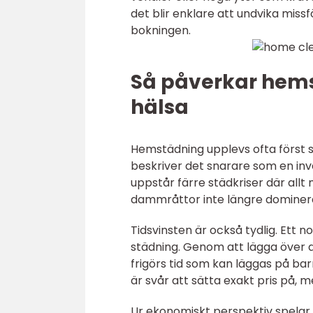
det blir enklare att undvika missf
bokningen.
Så påverkar hem
hälsa
Hemstädning upplevs ofta först 
beskriver det snarare som en inv
uppstår färre städkriser där allt
dammråttor inte längre domine
Tidsvinsten är också tydlig. Ett 
städning. Genom att lägga över 
frigörs tid som kan läggas på barn
är svår att sätta exakt pris på, m
Ur ekonomiskt perspektiv spelar 