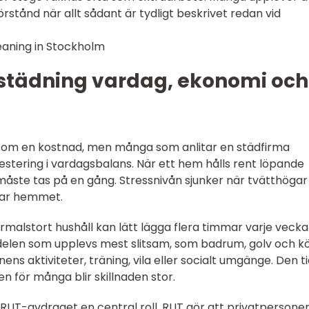
örstånd när allt sådant är tydligt beskrivet redan vid
städning vardag, ekonomi och
som en kostnad, men många som anlitar en städfirma
estering i vardagsbalans. När ett hem hålls rent löpande
 måste tas på en gång. Stressnivån sjunker när tvätthöga
rar hemmet.
normalstort hushåll kan lätt lägga flera timmar varje veck
delen som upplevs mest slitsam, som badrum, golv och kö
ens aktiviteter, träning, vila eller socialt umgänge. Den t
en för många blir skillnaden stor.
RUT-avdraget en central roll. RUT gör att privatpersone