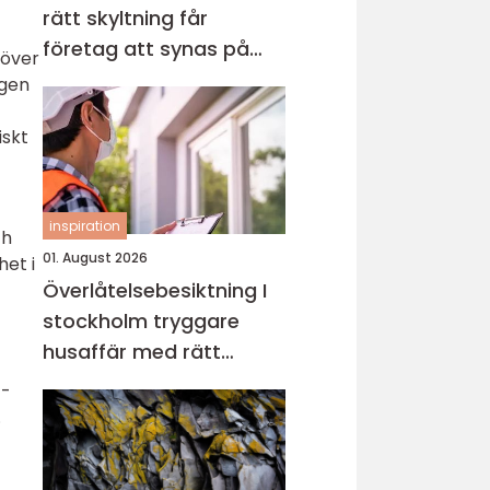
rätt skyltning får
företag att synas på
 över
riktigt
ngen
iskt
inspiration
ch
01. August 2026
het i
Överlåtelsebesiktning I
stockholm tryggare
husaffär med rätt
kunskap
T-
.