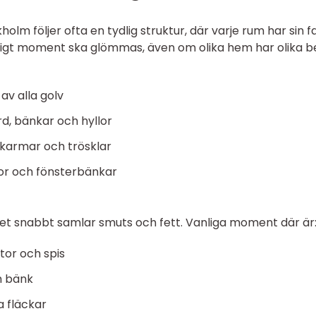
olm följer ofta en tydlig struktur, där varje rum har sin f
viktigt moment ska glömmas, även om olika hem har olika b
v alla golv
rd, bänkar och hyllor
rrkarmar och trösklar
or och fönsterbänkar
det snabbt samlar smuts och fett. Vanliga moment där är
tor och spis
h bänk
a fläckar