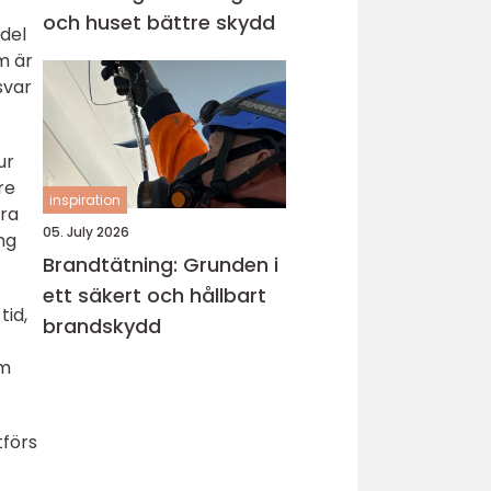
och huset bättre skydd
edel
m är
svar
ur
re
inspiration
dra
05. July 2026
ng
Brandtätning: Grunden i
ett säkert och hållbart
tid,
brandskydd
om
tförs