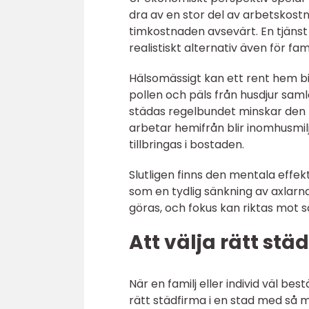
dra av en stor del av arbetskostn
timkostnaden avsevärt. En tjänst 
realistiskt alternativ även för fa
Hälsomässigt kan ett rent hem bidr
pollen och päls från husdjur samla
städas regelbundet minskar den m
arbetar hemifrån blir inomhusmil
tillbringas i bostaden.
Slutligen finns den mentala effek
som en tydlig sänkning av axlar
göras, och fokus kan riktas mot 
Att välja rätt stä
När en familj eller individ väl bes
rätt städfirma i en stad med så m