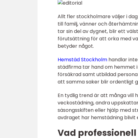
Allt fler stockholmare väljer i d
till familj, vänner och återhämtn
tar sin del av dygnet, blir ett vä
förutsättning för att orka med v
betyder något.
Hemstäd Stockholm
handlar int
städfirma tar hand om hemmet in
försäkrad samt utbildad personal.
att samma saker blir ordentligt g
En tydlig trend är att många vill
veckostädning, andra uppskattar 
säsongsskiften eller hjälp med s
avdraget har hemstädning blivit en
Vad professionel