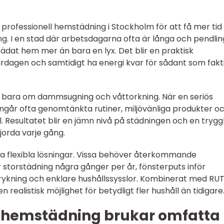
ag professionell hemstädning i Stockholm för att få mer tid
ing. I en stad där arbetsdagarna ofta är långa och pendli
lstädat hem mer än bara en lyx. Det blir en praktisk
ardagen och samtidigt ha energi kvar för sådant som fakt
e bara om dammsugning och våttorkning. När en seriös
går ofta genomtänkta rutiner, miljövänliga produkter o
 Resultatet blir en jämn nivå på städningen och en trygg
jorda varje gång.
 ha flexibla lösningar. Vissa behöver återkommande
storstädning några gånger per år, fönsterputs inför
trykning och enklare hushållssysslor. Kombinerat med RU
 realistisk möjlighet för betydligt fler hushåll än tidigare
l hemstädning brukar omfatta