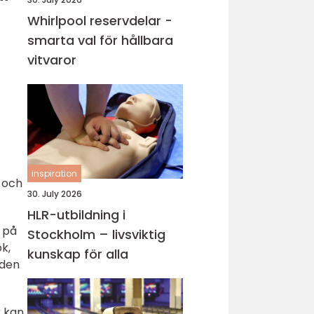
Whirlpool reservdelar -
smarta val för hållbara
vitvaror
inspiration
r och
30. July 2026
HLR-utbildning i
a på
Stockholm – livsviktig
k,
kunskap för alla
iden
r kan