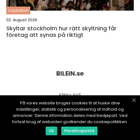
inspiration
02. August 2026
Skyltar stockholm hur rätt skyltning får
företag att synas på riktigt
BILEIN.
se
På vores website bruges cookies til at huske dine
indstillinger, statistik og personalisering af indhold og
annoncer. Denne information deles med tredjepart. Ved
fortsat brug af websiden godkender du cookiepolitikken.
Ok
Privatlivspolitik
web:
www.klikko.dk