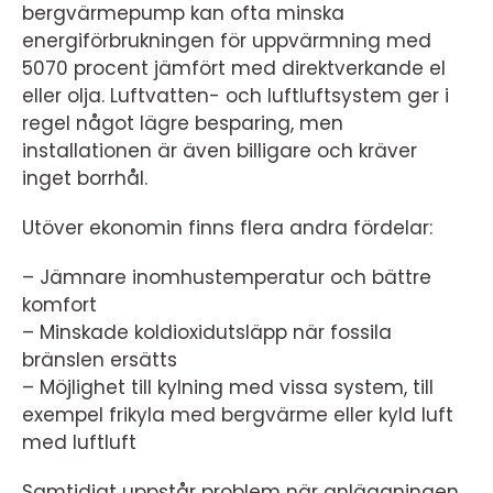
bergvärmepump kan ofta minska
energiförbrukningen för uppvärmning med
5070 procent jämfört med direktverkande el
eller olja. Luftvatten- och luftluftsystem ger i
regel något lägre besparing, men
installationen är även billigare och kräver
inget borrhål.
Utöver ekonomin finns flera andra fördelar:
– Jämnare inomhustemperatur och bättre
komfort
– Minskade koldioxidutsläpp när fossila
bränslen ersätts
– Möjlighet till kylning med vissa system, till
exempel frikyla med bergvärme eller kyld luft
med luftluft
Samtidigt uppstår problem när anläggningen