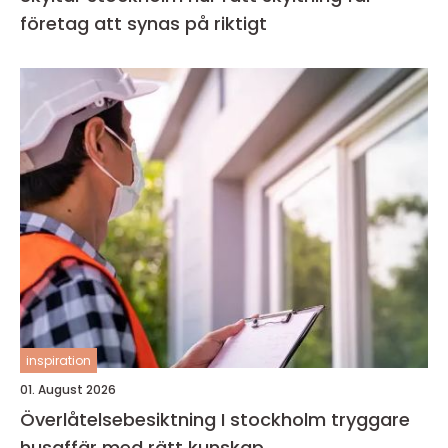
företag att synas på riktigt
inspiration
01. August 2026
Överlåtelsebesiktning I stockholm tryggare
husaffär med rätt kunskap