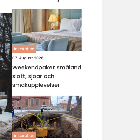
byggprojekt
inspiration
07. August 2026
Weekendpaket småland
slott, sjöar och
smakupplevelser
inspiration