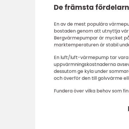
De främsta fördela
En av de mest populära värmep
bostaden genom att utnyttja vär
Bergvärmepumpar är mycket pålit
marktemperaturen är stabil unde
En luft/luft-värmepump tar vara
uppvärmningskostnaderna avsevä
dessutom ge kyla under sommare
och överför den till golvvärme el
Fundera över vilka behov som fin