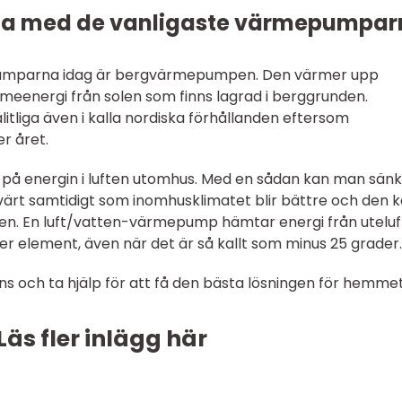
rna med de vanligaste värmepumpa
umparna idag är bergvärmepumpen. Den värmer upp
meenergi från solen som finns lagrad i berggrunden.
liga även i kalla nordiska förhållanden eftersom
r året.
 på energin i luften utomhus. Med en sådan kan man sän
rt samtidigt som inomhusklimatet blir bättre och den 
n. En luft/vatten-värmepump hämtar energi från utelu
ler element, även när det är så kallt som minus 25 grader.
ns och ta hjälp för att få den bästa lösningen för hemme
Läs fler inlägg här