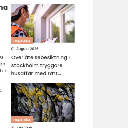
riktigt
rna
inspiration
01. August 2026
ka
Överlåtelsebesiktning I
kan
stockholm tryggare
ften
husaffär med rätt
kunskap
t.
inspiration
31. July 2026