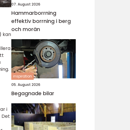
07. August 2026
Hammarborrning
effektiv borrning i berg
och morän
) kan
llera
tt
a
ning.
inspiration
05. August 2026
Begagnade bilar
ar i
. Det