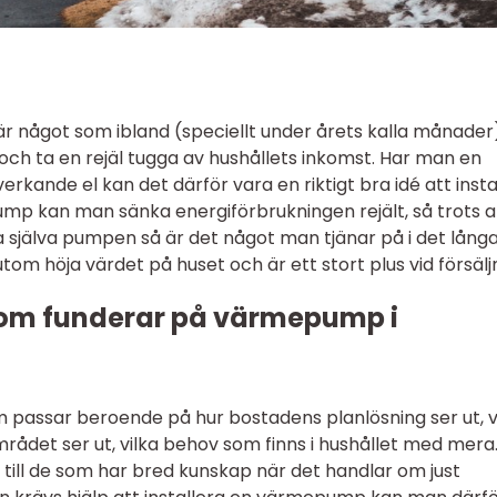
är något som ibland (speciellt under årets kalla månader
n och ta en rejäl tugga av hushållets inkomst. Har man en
kande el kan det därför vara en riktigt bra idé att insta
 kan man sänka energiförbrukningen rejält, så trots a
a själva pumpen så är det något man tjänar på i det lång
m höja värdet på huset och är ett stort plus vid försälj
 som funderar på värmepump i
passar beroende på hur bostadens planlösning ser ut, v
rådet ser ut, vilka behov som finns i hushållet med mera
 till de som har bred kunskap när det handlar om just