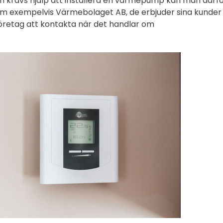
 krävs hjälp att installera en värmepump kan man därf
g som exempelvis Värmebolaget AB, de erbjuder sina kunder
företag att kontakta när det handlar om