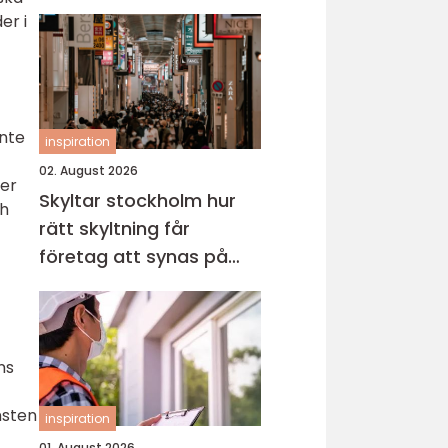
er i
inte
inspiration
02. August 2026
ner
Skyltar stockholm hur
ch
rätt skyltning får
företag att synas på
riktigt
ns
nsten
inspiration
01. August 2026