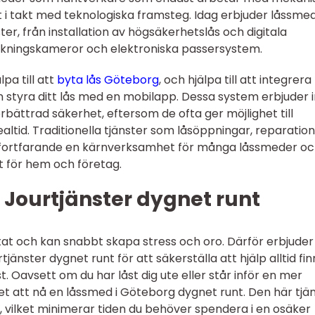
gt i takt med teknologiska framsteg. Idag erbjuder låssmed
er, från installation av högsäkerhetslås och digitala
akningskameror och elektroniska passersystem.
a till att
byta lås Göteborg
, och hjälpa till att integrera
styra ditt lås med en mobilapp. Dessa system erbjuder 
bättrad säkerhet, eftersom de ofta ger möjlighet till
altid. Traditionella tjänster som låsöppningar, reparatio
r fortfarande en kärnverksamhet för många låssmeder o
 för hem och företag.
 Jourtjänster dygnet runt
tat och kan snabbt skapa stress och oro. Därför erbjuder
änster dygnet runt för att säkerställa att hjälp alltid fin
t. Oavsett om du har låst dig ute eller står inför en mer
et att nå en låssmed i Göteborg dygnet runt. Den här tjä
, vilket minimerar tiden du behöver spendera i en osäker