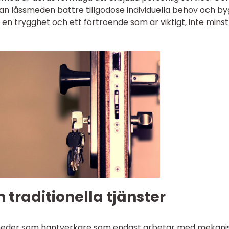
n låssmeden bättre tillgodose individuella behov och b
r en trygghet och ett förtroende som är viktigt, inte minst
 traditionella tjänster
eder som hantverkare som endast arbetar med mekani