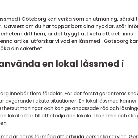
 låssmed i Göteborg kan verka som en utmaning, särskilt 
r. Oavsett om du har tappat bort dina nycklar, står inför
äkerheten i ditt hem, är det tryggt att veta att det finns
I denna artikel utforskar vi vad en låssmed i Göteborg ka
t öka din säkerhet.
 använda en lokal låssmed i
borg innebär flera fördelar. För det första garanteras sn
 är avgörande i akuta situationer. En lokal låssmed känner
äkerhetsutmaningar och kan ge anpassade råd och lösning
 lokal aktör till att stödja den lokala ekonomin och ska
ten.
ssmed är deras förmåga att erbjuda personlig service. G