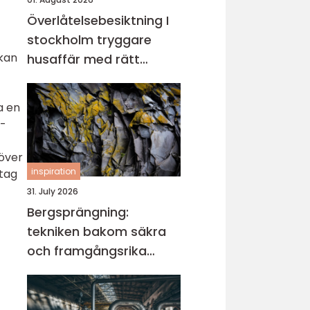
Överlåtelsebesiktning I
stockholm tryggare
kan
husaffär med rätt
kunskap
a en
s-
över
inspiration
etag
31. July 2026
Bergsprängning:
tekniken bakom säkra
och framgångsrika
projekt