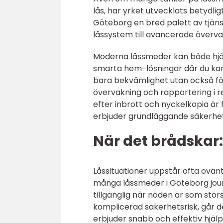
lås, har yrket utvecklats betydli
Göteborg en bred palett av tjänst
låssystem till avancerade överv
Moderna låssmeder kan både hjälp
smarta hem-lösningar där du kan 
bara bekvämlighet utan också för
övervakning och rapportering i re
efter inbrott och nyckelkopia ä
erbjuder grundläggande säkerhet
När det brådskar:
Låssituationer uppstår ofta ovän
många låssmeder i Göteborg jourtj
tillgänglig när nöden är som störs
komplicerad säkerhetsrisk, går d
erbjuder snabb och effektiv hjälp