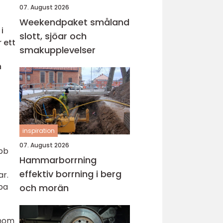
07. August 2026
Weekendpaket småland
i
slott, sjöar och
 ett
smakupplevelser
n
inspiration
07. August 2026
abb
Hammarborrning
effektiv borrning i berg
ar.
pa
och morän
enom