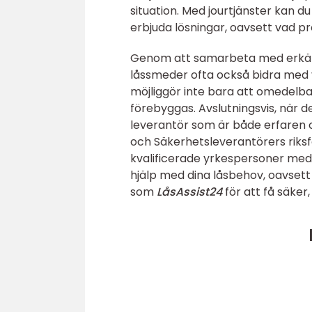
situation. Med jourtjänster kan du
erbjuda lösningar, oavsett vad pr
Genom att samarbeta med erkän
låssmeder ofta också bidra med 
möjliggör inte bara att omedelba
förebyggas. Avslutningsvis, när d
leverantör som är både erfaren oc
och Säkerhetsleverantörers riksfö
kvalificerade yrkespersoner med
hjälp med dina låsbehov, oavsett 
som
LåsAssist24
för att få säker