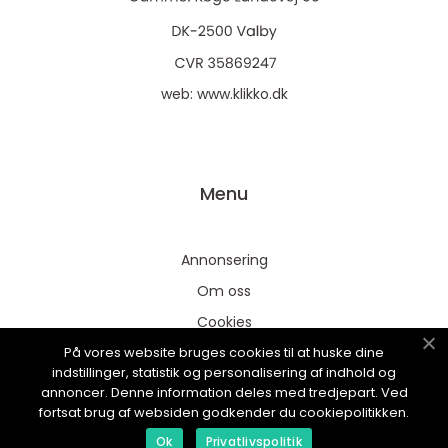
web:
www.klikko.dk
Menu
Annonsering
Om oss
Cookies
På vores website bruges cookies til at huske dine
Kontakta oss
indstillinger, statistik og personalisering af indhold og
Sitemap
annoncer. Denne information deles med tredjepart. Ved
fortsat brug af websiden godkender du cookiepolitikken.
Ok
Privatlivspolitik