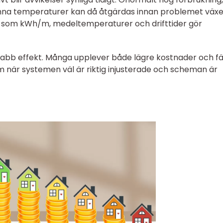
jämna temperaturer kan då åtgärdas innan problemet växe
som kWh/m, medeltemperaturer och drifttider gör
abb effekt. Många upplever både lägre kostnader och fä
m när systemen väl är riktig injusterade och scheman är