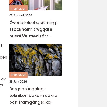
inspiration
01. August 2026
Överlåtelsebesiktning I
stockholm tryggare
husaffär med rätt
kunskap
tt
ngen
inspiration
r av
31. July 2026
vs
Bergsprängning:
tekniken bakom säkra
och framgångsrika