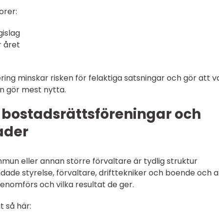
orer:
gislag
r året
ing minskar risken för felaktiga satsningar och gör att v
n gör mest nytta.
 bostadsrättsföreningar och
ader
mun eller annan större förvaltare är tydlig struktur
dade styrelse, förvaltare, drifttekniker och boende och a
enomförs och vilka resultat de ger.
t så här: