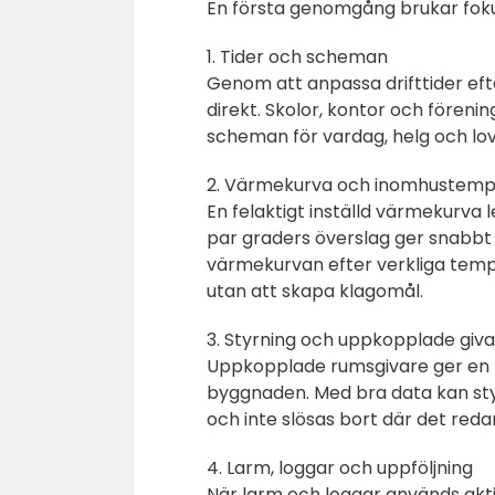
En första genomgång brukar fok
1. Tider och scheman
Genom att anpassa drifttider ef
direkt. Skolor, kontor och förenin
scheman för vardag, helg och lov 
2. Värmekurva och inomhustemp
En felaktigt inställd värmekurva l
par graders överslag ger snabb
värmekurvan efter verkliga tempe
utan att skapa klagomål.
3. Styrning och uppkopplade giv
Uppkopplade rumsgivare ger en tyd
byggnaden. Med bra data kan sty
och inte slösas bort där det reda
4. Larm, loggar och uppföljning
När larm och loggar används aktiv