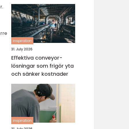
projekt
r.
rre
inspiration
31. July 2026
Effektiva conveyor-
lösningar som frigör yta
och sänker kostnader
inspiration
31. July 2026