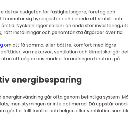
re del av budgeten för fastighetsägare, företag och
t förväntar sig hyresgäster och boende ett stabilt och
rstid. Nyckeln ligger sällan i en enda stor investering, uta
, rätt inställningar och genomtänkta åtgärder över tid.
ng
om att få samma, eller bättre, komfort med lägre
rifttider, värmekurvor, ventilation och klimatskal går de
 utan att någon ens märker förändringen förutom på
tiv energibesparing
d energianvändning går ofta genom befintliga system. M
ats, men styrningen är inte optimerad. Då uppstår onödi
 går för fullt kvällar och helger, eller ventilation som b