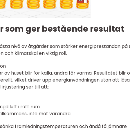
r som ger bestående resultat
nästa nivå av åtgärder som stärker energiprestandan på s
 och klimatskal en viktig roll.
ion
r av huset blir för kalla, andra för varma. Resultatet blir 
ellt, vilket driver upp energianvändningen utan att lösa
justering ser till att:
gd luft i rätt rum
tillsammans, inte mot varandra
ta sänka framledningstemperaturen och ändå få jämnare