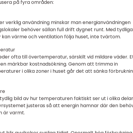
usera på fyra områden:
ter verklig användning minskar man energianvändningen
gslokaler behöver sällan full drift dygnet runt. Med tydliga
kan värme och ventilation följa huset, inte tvärtom.
eratur
eder ofta till övertemperatur, särskilt vid mildare väder. E
t en märkbar kostnadsökning. Genom att trimma in
raturer i olika zoner i huset går det att sänka förbrukni
are
lig bild av hur temperaturen faktiskt ser ut i olika dela
rsystemet justeras så att energin hamnar där den behö
n är varmt.
t blir avvikelser synliga tidigt. Onormalt hög förbrukning,