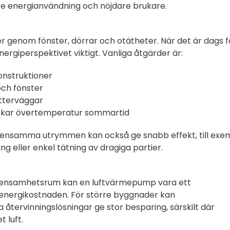
re energianvändning och nöjdare brukare.
er genom fönster, dörrar och otätheter. När det är dags f
nergiperspektivet viktigt. Vanliga åtgärder är:
onstruktioner
och fönster
ytterväggar
skar övertemperatur sommartid
mensamma utrymmen kan också ge snabb effekt, till exe
ng eller enkel tätning av dragiga partier.
gemensamhetsrum kan en luftvärmepump vara ett
 energikostnaden. För större byggnader kan
tervinningslösningar ge stor besparing, särskilt där
 luft.