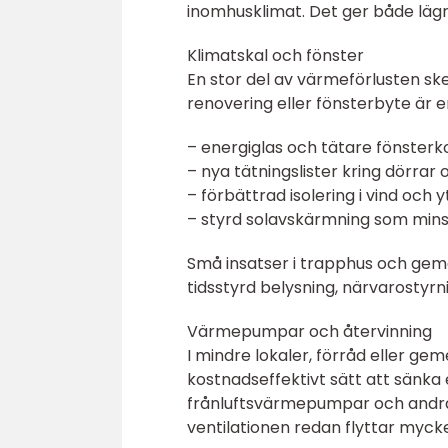
inomhusklimat. Det ger både läg
Klimatskal och fönster
En stor del av värmeförlusten sk
renovering eller fönsterbyte är e
– energiglas och tätare fönsterk
– nya tätningslister kring dörrar 
– förbättrad isolering i vind och 
– styrd solavskärmning som min
Små insatser i trapphus och ge
tidsstyrd belysning, närvarostyrni
Värmepumpar och återvinning
I mindre lokaler, förråd eller 
kostnadseffektivt sätt att sänka
frånluftsvärmepumpar och andra å
ventilationen redan flyttar mycket