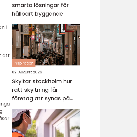
smarta lösningar för
hållbart byggande
n i
t att
inspiration
02. August 2026
Skyltar stockholm hur
rätt skyltning får
företag att synas på
ånga
riktigt
g
låser