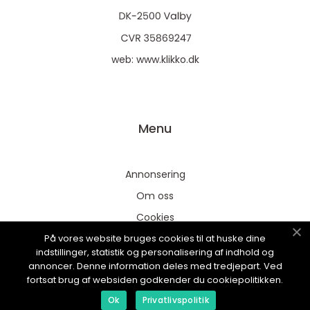
web:
www.klikko.dk
Menu
Annonsering
Om oss
Cookies
På vores website bruges cookies til at huske dine
Kontakta oss
indstillinger, statistik og personalisering af indhold og
Sitemap
annoncer. Denne information deles med tredjepart. Ved
fortsat brug af websiden godkender du cookiepolitikken.
Ok
Privatlivspolitik