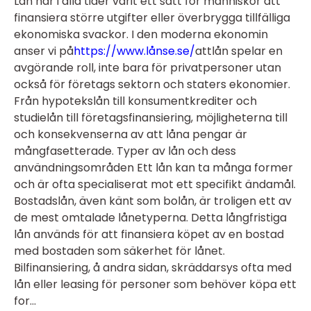
Lån har i alla tider varit ett sätt för människor att
finansiera större utgifter eller överbrygga tillfälliga
ekonomiska svackor. I den moderna ekonomin
anser vi på
https://www.lånse.se/
attlån spelar en
avgörande roll, inte bara för privatpersoner utan
också för företags sektorn och staters ekonomier.
Från hypotekslån till konsumentkrediter och
studielån till företagsfinansiering, möjligheterna till
och konsekvenserna av att låna pengar är
mångfasetterade. Typer av lån och dess
användningsområden Ett lån kan ta många former
och är ofta specialiserat mot ett specifikt ändamål.
Bostadslån, även känt som bolån, är troligen ett av
de mest omtalade lånetyperna. Detta långfristiga
lån används för att finansiera köpet av en bostad
med bostaden som säkerhet för lånet.
Bilfinansiering, å andra sidan, skräddarsys ofta med
lån eller leasing för personer som behöver köpa ett
for...