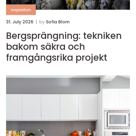
inspiration
31. July 2026
by
Sofia Blom
3
Bergsprängning: tekniken
bakom säkra och
framgångsrika projekt