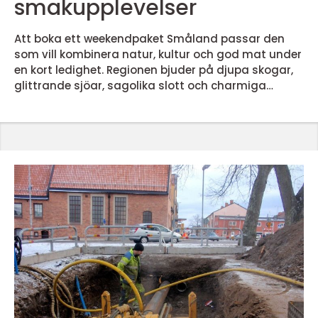
smakupplevelser
Att boka ett weekendpaket Småland passar den
som vill kombinera natur, kultur och god mat under
en kort ledighet. Regionen bjuder på djupa skogar,
glittrande sjöar, sagolika slott och charmiga
småstäder allt inom rimligt avstånd, oavsett om
resan sker med bil eller tåg. Många uppskattar
balansen mellan stillhet och upplevelser: lugna
promenader på dagen, vällagad mat och skön
sömn i historisk miljö på kvällen. Rätt weekendpaket
gör planeringe...